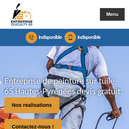
Menu
indisponible
indisponible
Entreprise de peinture sur tuile
65 Hautes-Pyrénées devis gratuit.
Nos realisations
Contactez-nous !