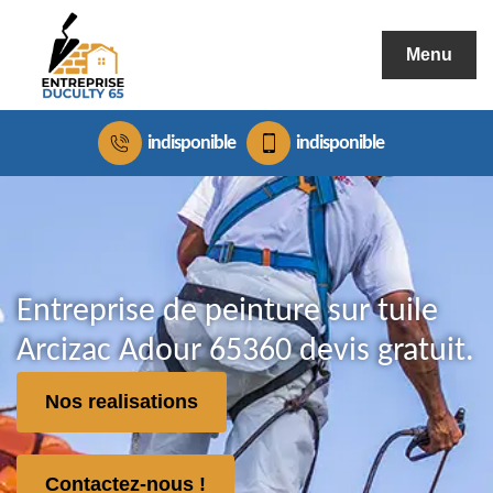
Menu
indisponible
indisponible
Entreprise de peinture sur tuile
Arcizac Adour 65360 devis gratuit.
Nos realisations
Contactez-nous !