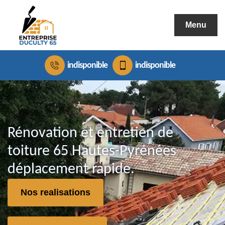
Menu
indisponible
indisponible
Rénovation et entretien de
toiture 65 Hautes-Pyrénées
déplacement rapide.
Nos realisations