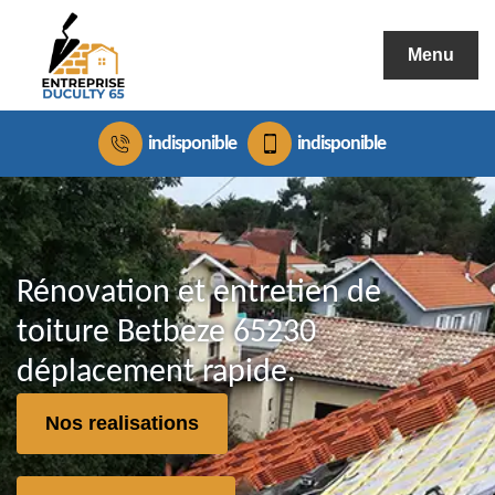
Menu
indisponible
indisponible
Rénovation et entretien de
toiture Betbeze 65230
déplacement rapide.
Nos realisations