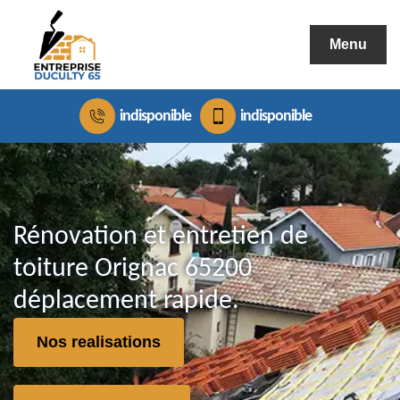
Menu
indisponible
indisponible
Rénovation et entretien de
toiture Orignac 65200
déplacement rapide.
Nos realisations