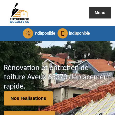
Menu
indisponible
indisponible
Rénovation et entretien de
toiture Aveux 65370 déplacement
rapide.
Nos realisations