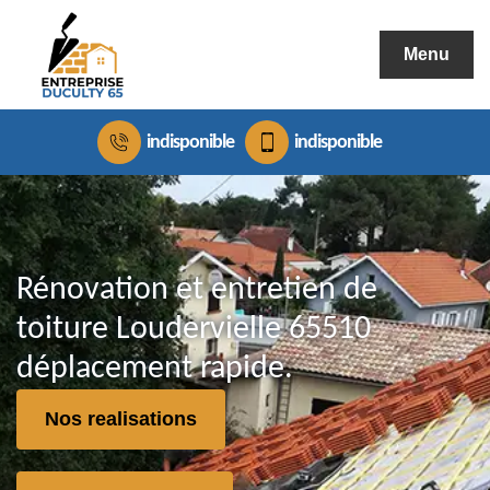
Menu
indisponible
indisponible
Rénovation et entretien de
toiture Loudervielle 65510
déplacement rapide.
Nos realisations