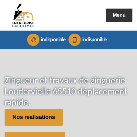
Menu
indisponible
indisponible
Zingueur et travaux de zinguerie
Loudervielle 65510 déplacement
rapide.
Nos realisations