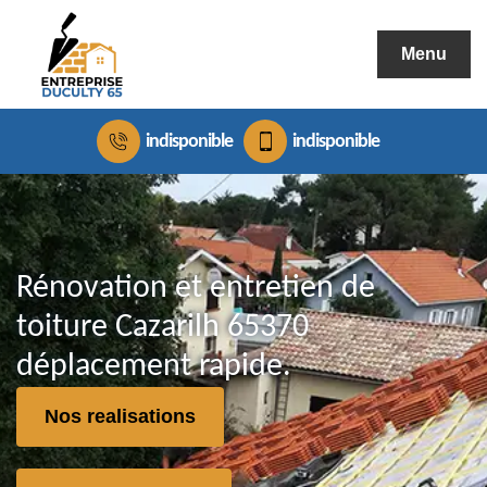
Menu
indisponible
indisponible
Rénovation et entretien de
toiture Cazarilh 65370
déplacement rapide.
Nos realisations