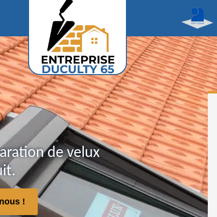
aration de velux
it.
nous !