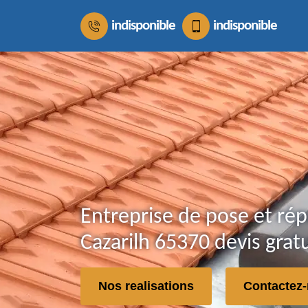
indisponible
indisponible
Entreprise de pose et rép
Cazarilh 65370 devis gratu
Nos realisations
Contactez-