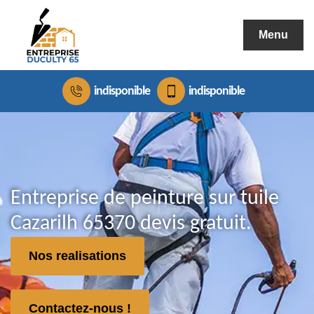
Menu
indisponible
indisponible
Entreprise de peinture sur tuile
Cazarilh 65370 devis gratuit.
Nos realisations
Contactez-nous !