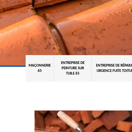
ENTREPRISE DE
MAÇONNERIE
ENTREPRISE DE RÉPAR
PEINTURE SUR
65
URGENCE FUITE TOITU
TUILE 65