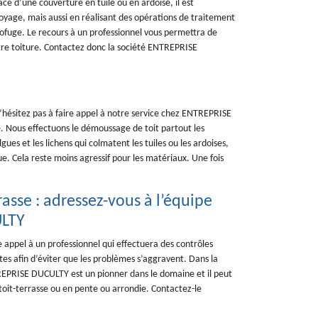
ace d’une couverture en tuile ou en ardoise, il est
oyage, mais aussi en réalisant des opérations de traitement
rofuge. Le recours à un professionnel vous permettra de
otre toiture. Contactez donc la société ENTREPRISE
’hésitez pas à faire appel à notre service chez ENTREPRISE
ous effectuons le démoussage de toit partout les
ues et les lichens qui colmatent les tuiles ou les ardoises,
ue. Cela reste moins agressif pour les matériaux. Une fois
rasse : adressez-vous à l’équipe
ULTY
e appel à un professionnel qui effectuera des contrôles
ites afin d’éviter que les problèmes s’aggravent. Dans la
NTREPRISE DUCULTY est un pionner dans le domaine et il peut
toit-terrasse ou en pente ou arrondie. Contactez-le