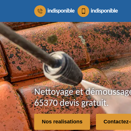
indisponible
indisponible
Nettoyage et démoussage 
65370 devis gratuit.
Nos realisations
Contactez-