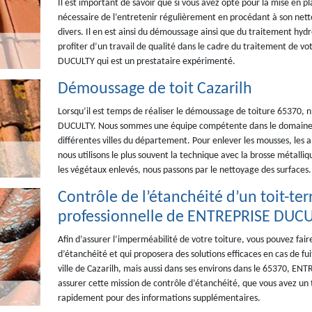
Il est important de savoir que si vous avez opté pour la mise en pl
nécessaire de l’entretenir régulièrement en procédant à son nett
divers. Il en est ainsi du démoussage ainsi que du traitement hyd
profiter d’un travail de qualité dans le cadre du traitement de v
DUCULTY qui est un prestataire expérimenté.
Démoussage de toit Cazarilh
Lorsqu’il est temps de réaliser le démoussage de toiture 65370, n
DUCULTY. Nous sommes une équipe compétente dans le domaine. N
différentes villes du département. Pour enlever les mousses, les alg
nous utilisons le plus souvent la technique avec la brosse métalliq
les végétaux enlevés, nous passons par le nettoyage des surfaces.
Contrôle de l’étanchéité d’un toit-ter
professionnelle de ENTREPRISE DUC
Afin d’assurer l’imperméabilité de votre toiture, vous pouvez fair
d’étanchéité et qui proposera des solutions efficaces en cas de fu
ville de Cazarilh, mais aussi dans ses environs dans le 65370, E
assurer cette mission de contrôle d’étanchéité, que vous avez un 
rapidement pour des informations supplémentaires.