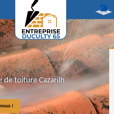
de toiture Cazarilh
nous !