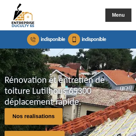
Menu
indisponible
indisponible
Rénovation et entretien de
toiture Lutilhous 65300
déplacement rapide.
Nos realisations