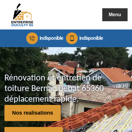
Menu
indisponible
indisponible
Rénovation et entretien de
toiture Bernac Debat 65360
déplacement rapide.
Nos realisations