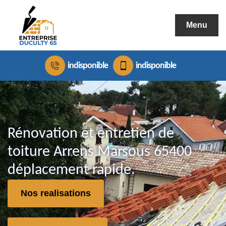
Menu
indisponible
indisponible
Rénovation et entretien de
toiture Arrens Marsous 65400
déplacement rapide.
Nos realisations