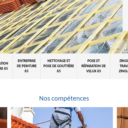
ENTREPRISE
NETTOYAGE ET
POSE ET
ZING
ATION
DE PEINTURE
POSE DE GOUTTIÈRE
RÉPARATION DE
TRAV
RE 65
65
65
VELUX 65
ZINGU
Nos compétences