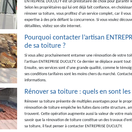
ENTREPRISE DUCULTY est un prestataire de choix pour garantir le 
Selon les propriétaires qui lui ont déjà fait confiance, en choisissa
rénover sa toiture, vous profitez d’un service complet, car il vo
expertise à des prix défiant la concurrence. Si vous voulez découvr
détaillées, visitez son site internet.
Pourquoi contacter l’artisan ENTREP
de sa toiture ?
Si vous allez prochainement entamer une rénovation de votre toit
l’artisan ENTREPRISE DUCULTY. Ce dernier se déplace avant tout da
Ensuite, ses services sont d’une grande qualité, comme le témoignen
ses conditions tarifaires sont les moins chers du marché. Contact
informations.
Rénover sa toiture : quels en sont les 
Rénover sa toiture présente de multiples avantages pour le propr
rénovation de toiture empêche les fuites dans cette structure, amé
trouvent. Cette opération augmente aussi la valeur de votre maiso
savoir que la rénovation de toiture constitue un des travaux d’e
sa toiture, il faut penser à contacter ENTREPRISE DUCULTY.