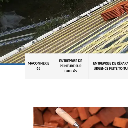
ENTREPRISE DE
MAÇONNERIE
ENTREPRISE DE RÉPAR
PEINTURE SUR
65
URGENCE FUITE TOITU
TUILE 65