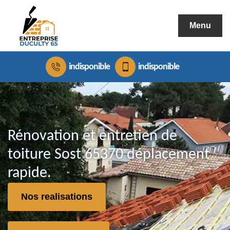
Menu
indisponible
indisponible
Rénovation et entretien de
toiture Sost 65370 déplacement
rapide.
Nos realisations