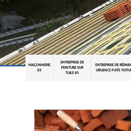
ENTREPRISE DE
MAÇONNERIE
ENTREPRISE DE RÉPAR
PEINTURE SUR
65
URGENCE FUITE TOITU
TUILE 65