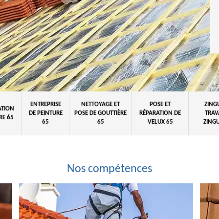
ENTREPRISE
NETTOYAGE ET
POSE ET
ZING
ATION
DE PEINTURE
POSE DE GOUTTIÈRE
RÉPARATION DE
TRAV
RE 65
65
65
VELUX 65
ZINGU
Nos compétences