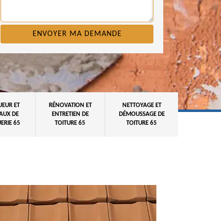
UEUR ET
RÉNOVATION ET
NETTOYAGE ET
AUX DE
ENTRETIEN DE
DÉMOUSSAGE DE
ERIE 65
TOITURE 65
TOITURE 65