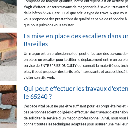
Composée de maçons qualifiés, notre entreprise est en activité p
s’agit d’effectuer tous travaux de maçonnerie à savoir : travaux
dalle béton 65240, etc. Quel que soit le type de travaux que vous
vous proposons des prestations de qualité capable de répondre à v
que nous puissions vous assister.
La mise en place des escaliers dans un
Bareilles
Un maçon est un professionnel qui peut effectuer des travaux de co
en place un escalier pour faciliter le déplacement entre un ou plu
service de ENTREPRISE DUCULTY qui connait la majorité des techn
plus, il peut proposer des tarifs très intéressants et accessibles à t
visiter son site web.
Qui peut effectuer les travaux d’exte
le 65240 ?
L’espace vital peut ne pas être suffisant pour les propriétaires et 
ces personnes soient obligées d’effectuer des travaux d’extension. 
de solliciter le service d’un maçon professionnel. Ainsi, nous vo
connait toutes les techniques adaptées pour assurer une meilleure q