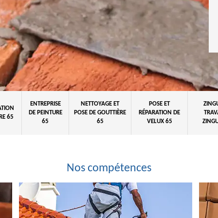
ENTREPRISE
NETTOYAGE ET
POSE ET
ZING
ATION
DE PEINTURE
POSE DE GOUTTIÈRE
RÉPARATION DE
TRAV
RE 65
65
65
VELUX 65
ZINGU
Nos compétences