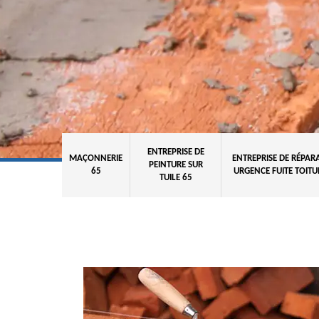
ENTREPRISE DE
MAÇONNERIE
ENTREPRISE DE RÉPAR
PEINTURE SUR
65
URGENCE FUITE TOITU
TUILE 65