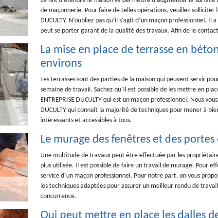
Le fait d’étendre la maison va permettre d’augmenter la surface h
de maçonnerie. Pour faire de telles opérations, veuillez sollicit
DUCULTY. N’oubliez pas qu’il s’agit d’un maçon professionnel. Il a
peut se porter garant de la qualité des travaux. Afin de le contacter
La mise en place de terrasse en béton 
environs
Les terrasses sont des parties de la maison qui peuvent servir pou
semaine de travail. Sachez qu’il est possible de les mettre en plac
ENTREPRISE DUCULTY qui est un maçon professionnel. Nous vous 
DUCULTY qui connait la majorité de techniques pour mener à bien l
intéressants et accessibles à tous.
Le murage des fenêtres et des portes d
Une multitude de travaux peut être effectuée par les propriétaire
plus utilisée. Il est possible de faire un travail de murage. Pour eff
service d’un maçon professionnel. Pour notre part, on vous prop
les techniques adaptées pour assurer un meilleur rendu de travail. 
concurrence.
Qui peut mettre en place les dalles de