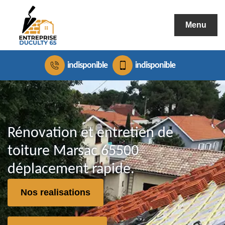
Menu
indisponible
indisponible
Rénovation et entretien de
toiture Marsac 65500
déplacement rapide.
Nos realisations