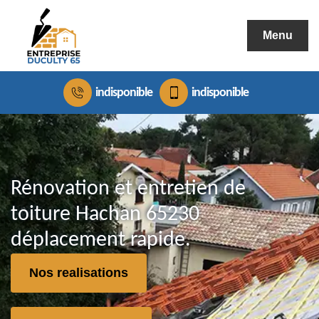
Menu
indisponible
indisponible
Rénovation et entretien de
toiture Hachan 65230
déplacement rapide.
Nos realisations