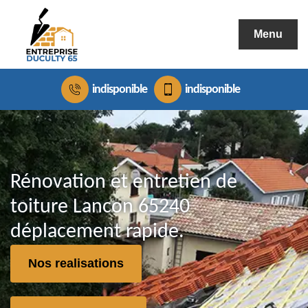
Menu
indisponible
indisponible
Rénovation et entretien de
toiture Lancon 65240
déplacement rapide.
Nos realisations