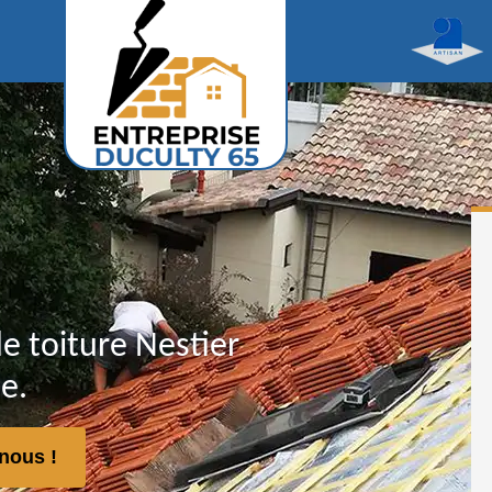
e toiture Nestier
e.
nous !