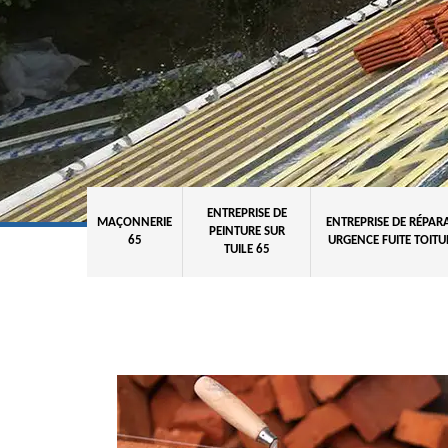
ENTREPRISE DE
MAÇONNERIE
ENTREPRISE DE RÉPAR
PEINTURE SUR
65
URGENCE FUITE TOITU
TUILE 65