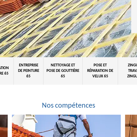
ENTREPRISE
NETTOYAGE ET
POSE ET
ZING
ATION
DE PEINTURE
POSE DE GOUTTIÈRE
RÉPARATION DE
TRAV
RE 65
65
65
VELUX 65
ZINGU
Nos compétences