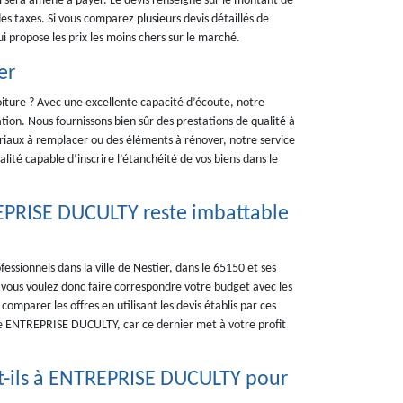
u’il sera amené à payer. Le devis renseigne sur le montant de
es taxes. Si vous comparez plusieurs devis détaillés de
i propose les prix les moins chers sur le marché.
er
oiture ? Avec une excellente capacité d’écoute, notre
n. Nous fournissons bien sûr des prestations de qualité à
ériaux à remplacer ou des éléments à rénover, notre service
ité capable d’inscrire l’étanchéité de vos biens dans le
REPRISE DUCULTY reste imbattable
fessionnels dans la ville de Nestier, dans le 65150 et ses
 vous voulez donc faire correspondre votre budget avec les
omparer les offres en utilisant les devis établis par ces
 de ENTREPRISE DUCULTY, car ce dernier met à votre profit
nt-ils à ENTREPRISE DUCULTY pour