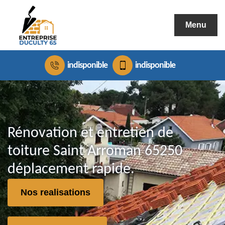
Menu
indisponible
indisponible
Rénovation et entretien de
toiture Saint Arroman 65250
déplacement rapide.
Nos realisations