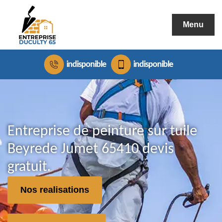
Menu
indisponible
indisponible
Entreprise de peinture sur tuile
Beyrede Jumet 65410 devis
gratuit.
Nos realisations