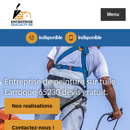
Menu
indisponible
indisponible
Entreprise de peinture sur tuile
Larroque 65230 devis gratuit.
Nos realisations
Contactez-nous !