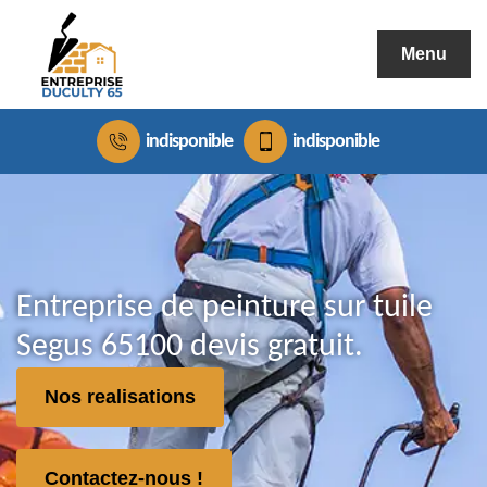
Menu
indisponible
indisponible
Entreprise de peinture sur tuile
Segus 65100 devis gratuit.
Nos realisations
Contactez-nous !