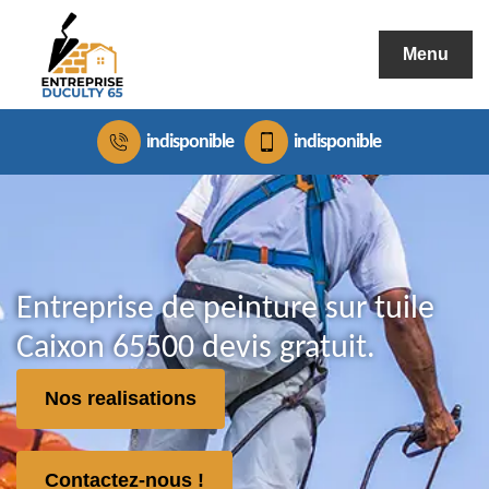
Menu
indisponible
indisponible
Entreprise de peinture sur tuile
Caixon 65500 devis gratuit.
Nos realisations
Contactez-nous !