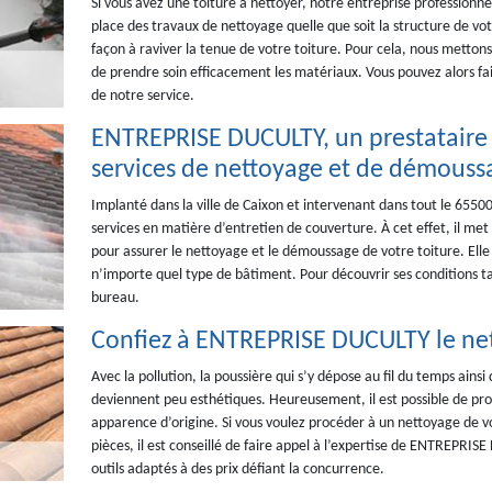
Si vous avez une toiture à nettoyer, notre entreprise professionne
place des travaux de nettoyage quelle que soit la structure de vot
façon à raviver la tenue de votre toiture. Pour cela, nous metton
de prendre soin efficacement les matériaux. Vous pouvez alors f
de notre service.
ENTREPRISE DUCULTY, un prestataire 
services de nettoyage et de démoussa
Implanté dans la ville de Caixon et intervenant dans tout le 655
services en matière d’entretien de couverture. À cet effet, il met
pour assurer le nettoyage et le démoussage de votre toiture. Elle 
n’importe quel type de bâtiment. Pour découvrir ses conditions ta
bureau.
Confiez à ENTREPRISE DUCULTY le net
Avec la pollution, la poussière qui s’y dépose au fil du temps ainsi 
deviennent peu esthétiques. Heureusement, il est possible de proc
apparence d’origine. Si vous voulez procéder à un nettoyage de vo
pièces, il est conseillé de faire appel à l’expertise de ENTREPRISE
outils adaptés à des prix défiant la concurrence.