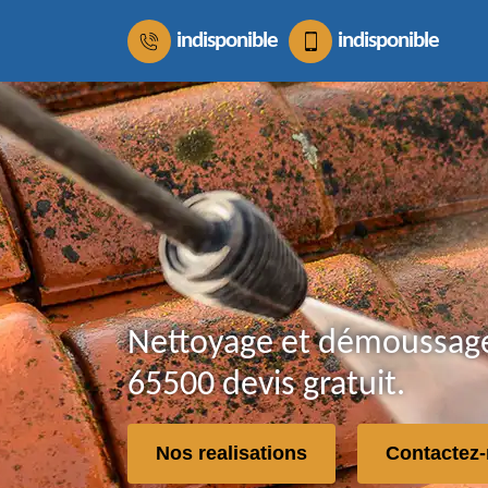
indisponible
indisponible
Nettoyage et démoussage
65500 devis gratuit.
Nos realisations
Contactez-