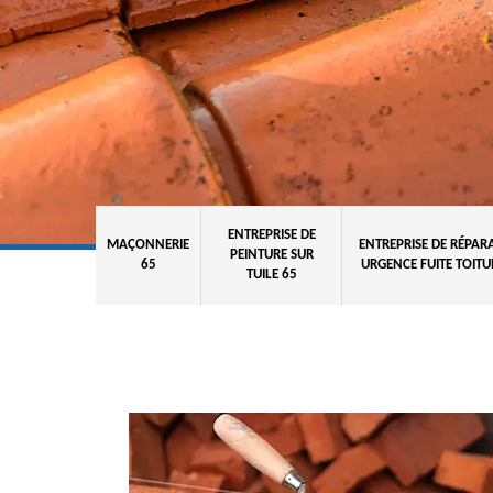
ENTREPRISE DE
MAÇONNERIE
ENTREPRISE DE RÉPAR
PEINTURE SUR
65
URGENCE FUITE TOITU
TUILE 65