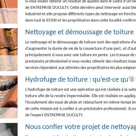
Si vous voulez obtenir un résultat de qualité dans le cadre d’un n
de ENTREPRISE DUCULTY. Cette dernière peut intervenir aussi bi
industriel et elle propose différents types de nettoyage en foncti
dans tout le 65500 et les propriétaires dans cette localité confir
Nettoyage et démoussage de toiture :
Le nettoyage et le démoussage de toiture sont des opérations d’en
d’augmenter la durée de vie de la couverture d’une part, et d’aut
principalement si vous avez une toiture en pente. Les travaux de
prestataire professionnel si vous voulez obtenir des résultats i
services répondent aux attentes des propriétaires les plus exigean
Hydrofuge de toiture : qu’est-ce qu’il 
L’hydrofuge de toiture est une opération qui est réalisée à la s
toiture afin de la rendre imperméable. Elle est réalisée en appliq
l’écoulement des eaux de pluie et rebouchant en même temps les po
de cette mission est à confier à un prestataire professionnel. Si vo
de l’expert ENTREPRISE DUCULTY.
Nous confier votre projet de nettoya