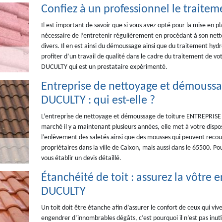
Confiez à un professionnel le traitem
Il est important de savoir que si vous avez opté pour la mise en pl
nécessaire de l’entretenir régulièrement en procédant à son nett
divers. Il en est ainsi du démoussage ainsi que du traitement hyd
profiter d’un travail de qualité dans le cadre du traitement de v
DUCULTY qui est un prestataire expérimenté.
Entreprise de nettoyage et démoussa
DUCULTY : qui est-elle ?
L’entreprise de nettoyage et démoussage de toiture ENTREPRISE D
marché il y a maintenant plusieurs années, elle met à votre disp
l’enlèvement des saletés ainsi que des mousses qui peuvent recouv
propriétaires dans la ville de Caixon, mais aussi dans le 65500. Po
vous établir un devis détaillé.
Étanchéité de toit : assurez la vôtre
DUCULTY
Un toit doit être étanche afin d’assurer le confort de ceux qui viv
engendrer d’innombrables dégâts, c’est pourquoi il n’est pas inutil