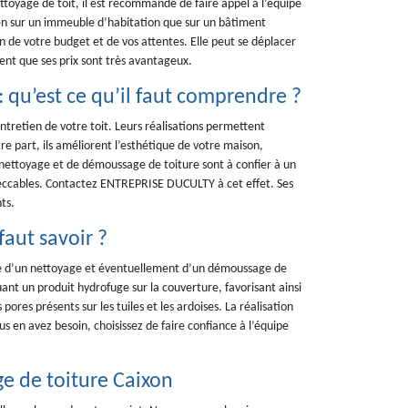
ettoyage de toit, il est recommandé de faire appel à l’équipe
en sur un immeuble d’habitation que sur un bâtiment
on de votre budget et de vos attentes. Elle peut se déplacer
ment que ses prix sont très avantageux.
 qu’est ce qu’il faut comprendre ?
tretien de votre toit. Leurs réalisations permettent
re part, ils améliorent l’esthétique de votre maison,
 nettoyage et de démoussage de toiture sont à confier à un
mpeccables. Contactez ENTREPRISE DUCULTY à cet effet. Ses
ts.
faut savoir ?
uite d’un nettoyage et éventuellement d’un démoussage de
uant un produit hydrofuge sur la couverture, favorisant ainsi
res présents sur les tuiles et les ardoises. La réalisation
us en avez besoin, choisissez de faire confiance à l’équipe
ge de toiture Caixon