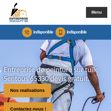
Menu
indisponible
indisponible
Entreprise de peinture sur tuile
Sentous 65330 devis gratuit.
Nos realisations
Contactez-nous !