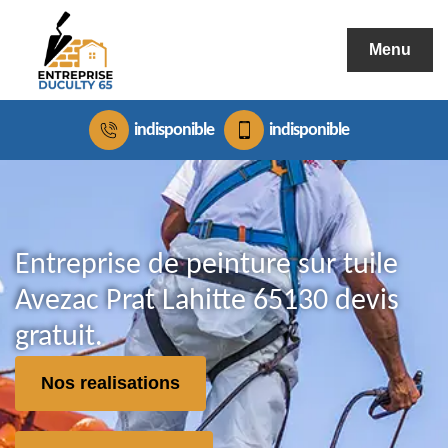
Menu
indisponible
indisponible
Entreprise de peinture sur tuile
Avezac Prat Lahitte 65130 devis
gratuit.
Nos realisations