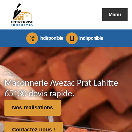
Menu
indisponible
indisponible
Maçonnerie Avezac Prat Lahitte
65130 devis rapide.
Nos realisations
Contactez-nous !