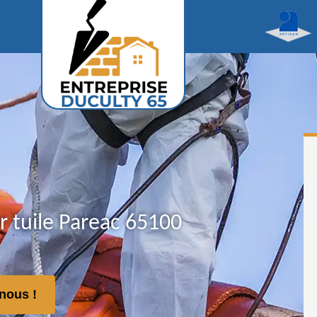
r tuile Pareac 65100
nous !