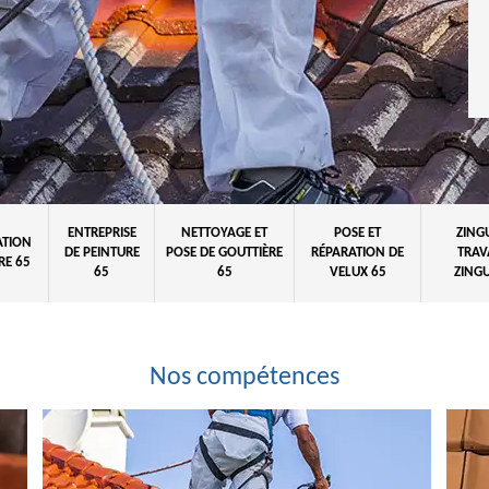
ENTREPRISE
NETTOYAGE ET
POSE ET
ZING
ATION
DE PEINTURE
POSE DE GOUTTIÈRE
RÉPARATION DE
TRAV
RE 65
65
65
VELUX 65
ZINGU
Nos compétences