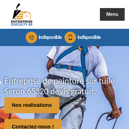
Menu
indisponible
indisponible
Entreprise de peinture sur tuile
Seron 65320 devis gratuit.
Nos realisations
Contactez-nous !