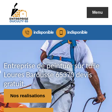
Menu
indisponible
indisponible
Entreprise de peinture sur tuile
Loures Barousse 65370 devis
gratuit.
Nos realisations