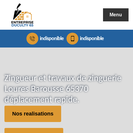
Menu
indisponible
indisponible
Zingueur et travaux de zinguerie
Loures Barousse 65370
déplacement rapide.
Nos realisations