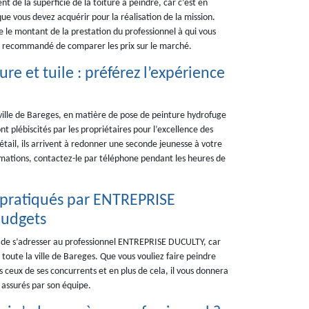
t de la superficie de la toiture à peindre, car c’est en
ue vous devez acquérir pour la réalisation de la mission.
re le montant de la prestation du professionnel à qui vous
est recommandé de comparer les prix sur le marché.
e et tuile : préférez l’expérience
 ville de Bareges, en matière de pose de peinture hydrofuge
 plébiscités par les propriétaires pour l’excellence des
étail, ils arrivent à redonner une seconde jeunesse à votre
ormations, contactez-le par téléphone pendant les heures de
ix pratiqués par ENTREPRISE
budgets
llé de s’adresser au professionnel ENTREPRISE DUCULTY, car
 toute la ville de Bareges. Que vous vouliez faire peindre
s ceux de ses concurrents et en plus de cela, il vous donnera
t assurés par son équipe.