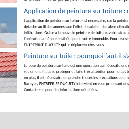
de peinture. Pour de plus amples informations à propos de ses pres
Application de peinture sur toiture : 
L’application de peinture sur toiture est nécessaire, car la peintu
détache au fil des années sous l’effet du soleil et des aléas climatiq
infiltrations. Grâce à la nouvelle peinture de toiture, votre struc
l’opération améliore l’esthétique de votre immeuble. Pour réussir l
ENTREPRISE DUCULTY qui se déplacera chez vous.
Peinture sur tuile : pourquoi faut-il
La pose de peinture sur tuile est une opération qui nécessite une
seulement il faut se protéger et faire très attention pour ne pas t
en plus, il est nécessaire de prendre toutes les précautions pour ne
Bareges, ENTREPRISE DUCULTY intervient en vous proposant des s
Contactez-le pour des informations détaillées.