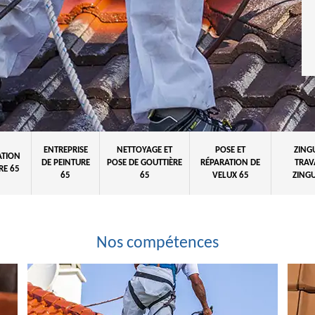
ENTREPRISE
NETTOYAGE ET
POSE ET
ZING
ATION
DE PEINTURE
POSE DE GOUTTIÈRE
RÉPARATION DE
TRAV
RE 65
65
65
VELUX 65
ZINGU
Nos compétences