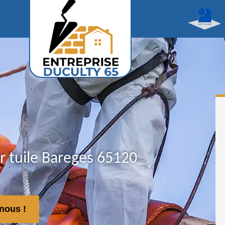
r tuile Bareges 65120
nous !