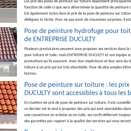
Les prix des poses de peinture sur toiture dépendent principalemen
fonction de celle-ci que sera déterminée la quantité de peinture q
Est également inclus dans le prix de la pose de peinture sur toitu
déléguez la tâche. Pour ne pas avoir de mauvaises surprises, il 
Pose de peinture hydrofuge pour toitur
de ENTREPRISE DUCULTY
Plusieurs prestataires peuvent vous proposer ses services dans la
pour toiture et tuile, mais ENTREPRISE DUCULTY et son équipe sont
prestations qu’ils assurent. Avec leur expérience et leur sens du d
toiture à un prix qui est très abordable. Pour de plus amples inf
bureau.
Pose de peinture sur toiture : les pr
DUCULTY sont accessibles à tous les 
En matière de prix de pose de peinture sur toiture, il est consei
ce dernier est le seul à proposer des prix qui sont abordables dans
une couverture en ardoise ou en tuile, ses tarifs défieront toujour
des garanties par rapport à la qualité des services qui vous seron