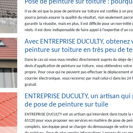
Pose de peinture sur toiture : pourqu
Il va de soi que la pose de penture sur toiture est confiée à un p
pourra jamais assurer la qualité du résultat, non seulement parce
garantir la réussite, mais en plus, il est difficile pour un non-initi
réels. Il est donc indispensable de faire appel à l’expertise d
Avec ENTREPRISE DUCULTY, obtenez vo
peinture sur toiture en très peu de t
Dans le cas où vous vous rendiez directement auprès du siège d
devis d’application de peinture sur toiture, vous obtiendrez vot
propre. Pour ceux qui ne peuvent pas effectuer le déplacement e
courrier électronique, vous recevrez par mail celui-ci dans les 24
gratuit.
ENTREPRISE DUCULTY, un artisan qui 
de pose de peinture sur tuile
ENTREPRISE DUCULTY est un artisan qui intervient dans toute la vi
65120 pour vous proposer ses services en matière de pose de peintu
complets, son équipe peut se charger du démoussage de votre toi