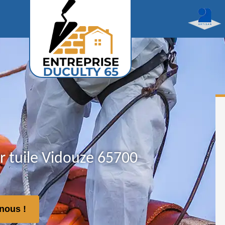
r tuile Vidouze 65700
nous !