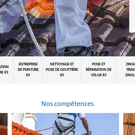
ENTREPRISE
NETTOYAGE ET
POSE ET
ZING
ATION
DE PEINTURE
POSE DE GOUTTIÈRE
RÉPARATION DE
TRAV
RE 65
65
65
VELUX 65
ZINGU
Nos compétences