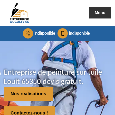
Menu
indisponible
indisponible
Entreprise de peinture sur tuile
Louit 65350 devis gratuit.
Nos realisations
Contactez-nous !