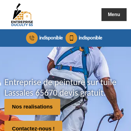
Menu
indisponible
indisponible
Entreprise de peinture sur tuile
Lassales 65670 devis gratuit.
Nos realisations
Contactez-nous !