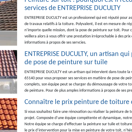
Peinture sur toit : pourquoi est-il r
services de ENTREPRISE DUCULTY
ENTREPRISE DUCULTY est un professionnel qui est réputé pour ass
de travaux relatifs à la toiture. Polyvalent, il est en mesure de r
n’importe quelle mission, dont la pose de peinture sur toit. Pour 
veillera alors à vous offrir une prestation irréprochable à des pri
informations à propos de ses servcies.
ENTREPRISE DUCULTY, un artisan qui 
de pose de peinture sur tuile
ENTREPRISE DUCULTY est un artisan qui intervient dans toute la vi
65140 pour vous proposer ses services en matière de pose de peintu
complets, son équipe peut se charger du démoussage de votre toi
de peinture. Pour de plus amples informations à propos de ses pres
Connaître le prix peinture de toiture
Si vous souhaitez faire une rénovation ou réaliser la peinture de
projet. Composée d’une équipe compétente et dynamique, notre 
Notre équipe se charge d’effectuer la peinture sur tuile et toitu
le prix d’intervention pour la mise en peinture de votre toit, n’h