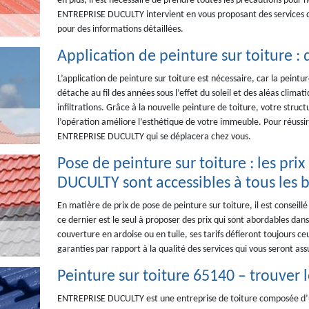
en plus, il est nécessaire de prendre toutes les précautions pour ne
ENTREPRISE DUCULTY intervient en vous proposant des services d
pour des informations détaillées.
Application de peinture sur toiture : 
L’application de peinture sur toiture est nécessaire, car la peintu
détache au fil des années sous l’effet du soleil et des aléas climatiq
infiltrations. Grâce à la nouvelle peinture de toiture, votre struc
l’opération améliore l’esthétique de votre immeuble. Pour réussir l
ENTREPRISE DUCULTY qui se déplacera chez vous.
Pose de peinture sur toiture : les pr
DUCULTY sont accessibles à tous les 
En matière de prix de pose de peinture sur toiture, il est consei
ce dernier est le seul à proposer des prix qui sont abordables dans
couverture en ardoise ou en tuile, ses tarifs défieront toujours ce
garanties par rapport à la qualité des services qui vous seront as
Peinture sur toiture 65140 – trouver 
ENTREPRISE DUCULTY est une entreprise de toiture composée d’une