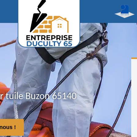
r tuile Buzon 65140
nous !