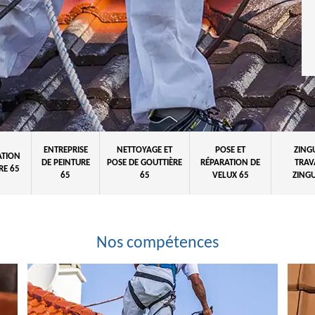
ENTREPRISE
NETTOYAGE ET
POSE ET
ZING
ATION
DE PEINTURE
POSE DE GOUTTIÈRE
RÉPARATION DE
TRAV
RE 65
65
65
VELUX 65
ZINGU
Nos compétences