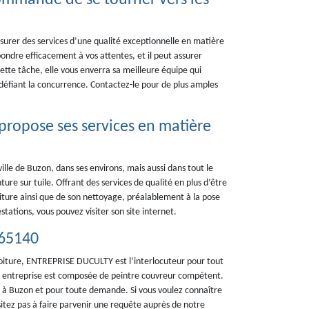
ecommandé de se tourner vers les
urer des services d’une qualité exceptionnelle en matière
épondre efficacement à vos attentes, et il peut assurer
cette tâche, elle vous enverra sa meilleure équipe qui
x défiant la concurrence. Contactez-le pour de plus amples
propose ses services en matière
lle de Buzon, dans ses environs, mais aussi dans tout le
re sur tuile. Offrant des services de qualité en plus d’être
ture ainsi que de son nettoyage, préalablement à la pose
tations, vous pouvez visiter son site internet.
 65140
 toiture, ENTREPRISE DUCULTY est l’interlocuteur pour tout
entreprise est composée de peintre couvreur compétent.
re à Buzon et pour toute demande. Si vous voulez connaître
ésitez pas à faire parvenir une requête auprès de notre