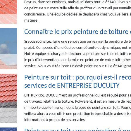
Peyrun, dans ses environs, mais aussi dans tout le 65140. Il vous es
de peinture sur votre tuile afin de profiter d’un travail personnali
concurrence. Une équipe dédiée se déplacera chez vous veillera à c
matière.
Connaître le prix peinture de toiture
Si vous souhaitez faire une rénovation ou réaliser la peinture de
projet. Composée d’une équipe compétente et dynamique, notre 
Notre équipe se charge d’effectuer la peinture sur tuile et toitu
le prix d’intervention pour la mise en peinture de votre toit, n’h
service. Nous vous réalisons un devis peinture sur tuile 65140 grat
Peinture sur toit : pourquoi est-il r
services de ENTREPRISE DUCULTY
ENTREPRISE DUCULTY est un professionnel qui est réputé pour ass
de travaux relatifs à la toiture. Polyvalent, il est en mesure de r
n’importe quelle mission, dont la pose de peinture sur toit. Pour 
veillera alors à vous offrir une prestation irréprochable à des pri
informations à propos de ses servcies.