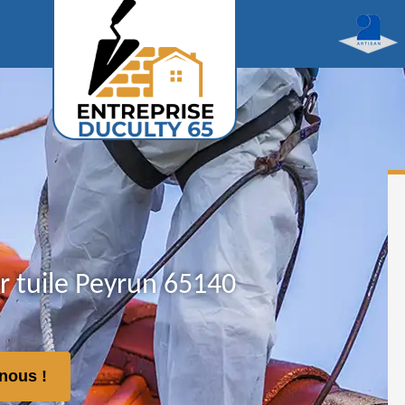
r tuile Peyrun 65140
nous !