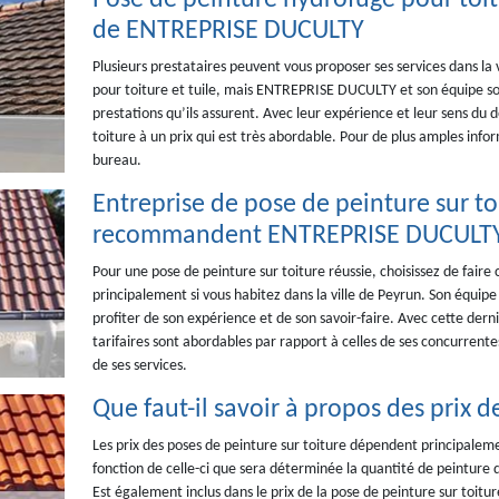
Pose de peinture hydrofuge pour toitur
de ENTREPRISE DUCULTY
Plusieurs prestataires peuvent vous proposer ses services dans la
pour toiture et tuile, mais ENTREPRISE DUCULTY et son équipe sont
prestations qu’ils assurent. Avec leur expérience et leur sens du d
toiture à un prix qui est très abordable. Pour de plus amples inf
bureau.
Entreprise de pose de peinture sur toi
recommandent ENTREPRISE DUCULT
Pour une pose de peinture sur toiture réussie, choisissez de fair
principalement si vous habitez dans la ville de Peyrun. Son équip
profiter de son expérience et de son savoir-faire. Avec cette derniè
tarifaires sont abordables par rapport à celles de ses concurrent
de ses services.
Que faut-il savoir à propos des prix d
Les prix des poses de peinture sur toiture dépendent principalemen
fonction de celle-ci que sera déterminée la quantité de peinture q
Est également inclus dans le prix de la pose de peinture sur toitu