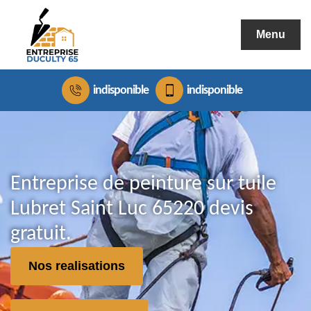
Menu
indisponible
indisponible
Entreprise de peinture sur tuile
Lubret Saint Luc 65220 devis
gratuit.
Nos realisations