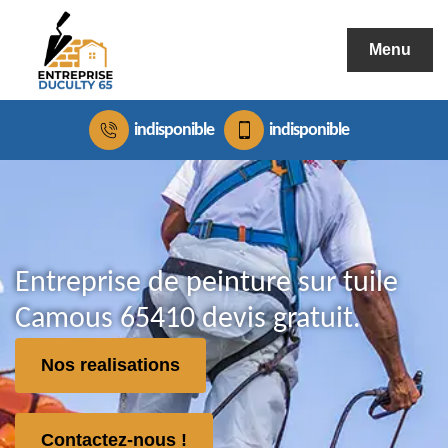
Menu
indisponible
indisponible
Entreprise de peinture sur tuile
Camous 65410 devis gratuit.
Nos realisations
Contactez-nous !