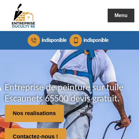
Menu
indisponible
indisponible
Entreprise de peinture sur tuile
Escaunets 65500 devis gratuit.
Nos realisations
Contactez-nous !