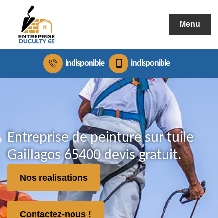
Menu
indisponible
indisponible
Entreprise de peinture sur tuile
Gaillagos 65400 devis gratuit.
Nos realisations
Contactez-nous !