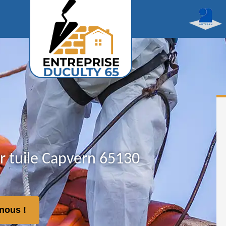
r tuile Capvern 65130
nous !