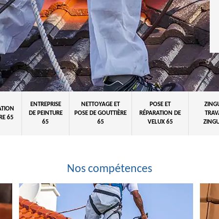
ENTREPRISE
NETTOYAGE ET
POSE ET
ZING
ATION
DE PEINTURE
POSE DE GOUTTIÈRE
RÉPARATION DE
TRAV
RE 65
65
65
VELUX 65
ZINGU
Nos compétences