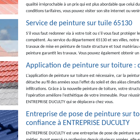
qualité irréprochable à un prix qui est plus abordable que celui du
conditions tarifaires, vous pouvez visiter son site internet ou ve
Service de peinture sur tuile 65130
S’il vous faut redonner via à votre toit ou s’il vous faut protéger l
compétent. Au service du département 65130 et ses villes, notre 
travaux de mise en peinture de toute structure et tout matériau d
peinture garantit les travaux. Vous pouvez également obtenir un se
Application de peinture sur toiture : 
L’application de peinture sur toiture est nécessaire, car la peintu
détache au fil des années sous l’effet du soleil et des aléas climatiq
infiltrations. Grâce à la nouvelle peinture de toiture, votre struc
l’opération améliore l’esthétique de votre immeuble. Pour réussir l
ENTREPRISE DUCULTY qui se déplacera chez vous.
Entreprise de pose de peinture sur toi
confiance à ENTREPRISE DUCULTY
ENTREPRISE DUCULTY est une entreprise de pose de peinture sur 
métier. Ayant exercé sa profession depuis plusieurs années, elle e