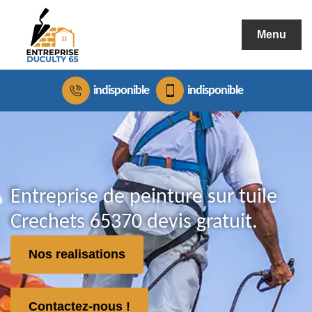
Menu
indisponible
indisponible
Entreprise de peinture sur tuile
Crechets 65370 devis gratuit.
Nos realisations
Contactez-nous !