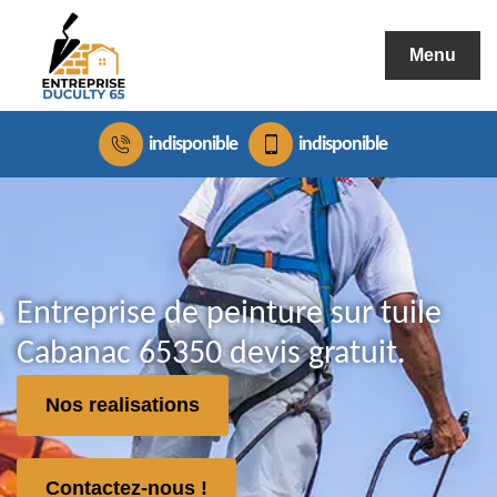
Menu
indisponible
indisponible
Entreprise de peinture sur tuile
Cabanac 65350 devis gratuit.
Nos realisations
Contactez-nous !