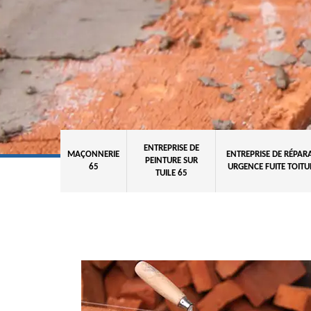
ENTREPRISE DE
MAÇONNERIE
ENTREPRISE DE RÉPAR
PEINTURE SUR
65
URGENCE FUITE TOITU
TUILE 65