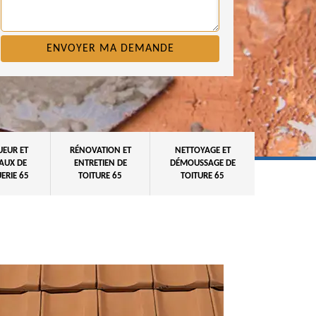
UEUR ET
RÉNOVATION ET
NETTOYAGE ET
AUX DE
ENTRETIEN DE
DÉMOUSSAGE DE
ERIE 65
TOITURE 65
TOITURE 65