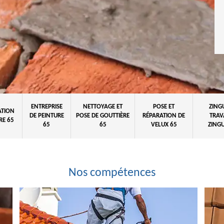
ENTREPRISE
NETTOYAGE ET
POSE ET
ZING
ATION
DE PEINTURE
POSE DE GOUTTIÈRE
RÉPARATION DE
TRAV
RE 65
65
65
VELUX 65
ZINGU
Nos compétences