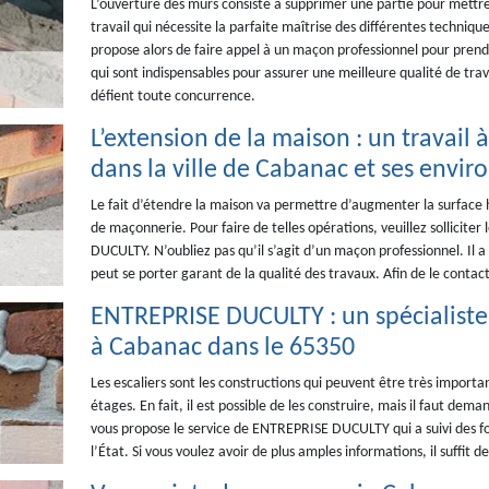
L’ouverture des murs consiste à supprimer une partie pour mettre e
travail qui nécessite la parfaite maîtrise des différentes techniqu
propose alors de faire appel à un maçon professionnel pour prendr
qui sont indispensables pour assurer une meilleure qualité de travai
défient toute concurrence.
L’extension de la maison : un travai
dans la ville de Cabanac et ses envir
Le fait d’étendre la maison va permettre d’augmenter la surface h
de maçonnerie. Pour faire de telles opérations, veuillez sollicit
DUCULTY. N’oubliez pas qu’il s’agit d’un maçon professionnel. Il a
peut se porter garant de la qualité des travaux. Afin de le contacter
ENTREPRISE DUCULTY : un spécialiste 
à Cabanac dans le 65350
Les escaliers sont les constructions qui peuvent être très importa
étages. En fait, il est possible de les construire, mais il faut de
vous propose le service de ENTREPRISE DUCULTY qui a suivi des f
l’État. Si vous voulez avoir de plus amples informations, il suffit de